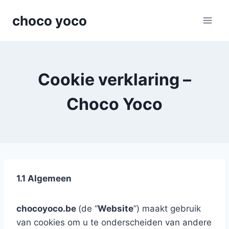
Skip
choco yoco
to
content
Cookie verklaring –
Choco Yoco
1.1 Algemeen
chocoyoco.be
(de “
Website
”) maakt gebruik
van cookies om u te onderscheiden van andere