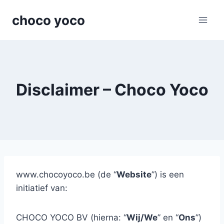
Skip
choco yoco
to
content
Disclaimer – Choco Yoco
www.chocoyoco.be
(de “
Website
”) is een
initiatief van:
CHOCO YOCO BV (hierna: “
Wij/We
” en “
Ons
”)