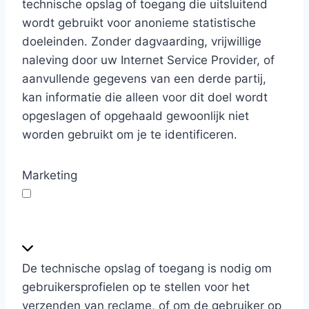
i
technische opslag of toegang die uitsluitend
s
wordt gebruikt voor anonieme statistische
t
doeleinden. Zonder dagvaarding, vrijwillige
i
naleving door uw Internet Service Provider, of
c
aanvullende gegevens van een derde partij,
s
kan informatie die alleen voor dit doel wordt
opgeslagen of opgehaald gewoonlijk niet
worden gebruikt om je te identificeren.
Marketing
M
a
r
De technische opslag of toegang is nodig om
k
gebruikersprofielen op te stellen voor het
e
verzenden van reclame, of om de gebruiker op