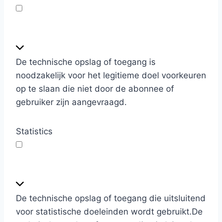
P
r
e
De technische opslag of toegang is
f
noodzakelijk voor het legitieme doel voorkeuren
e
op te slaan die niet door de abonnee of
r
gebruiker zijn aangevraagd.
e
n
Statistics
c
e
s
S
t
a
De technische opslag of toegang die uitsluitend
t
voor statistische doeleinden wordt gebruikt.
De