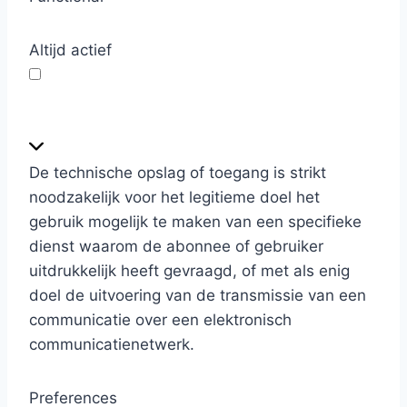
Altijd actief
F
u
n
De technische opslag of toegang is strikt
c
noodzakelijk voor het legitieme doel het
t
gebruik mogelijk te maken van een specifieke
i
dienst waarom de abonnee of gebruiker
o
uitdrukkelijk heeft gevraagd, of met als enig
n
doel de uitvoering van de transmissie van een
a
communicatie over een elektronisch
l
communicatienetwerk.
Preferences