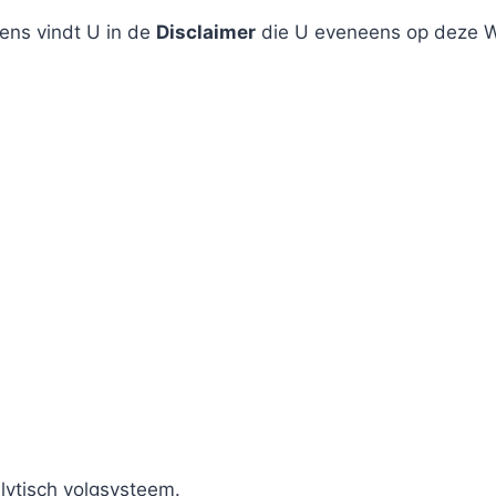
ens vindt U in de
Disclaimer
die U eveneens op deze We
lytisch volgsysteem.