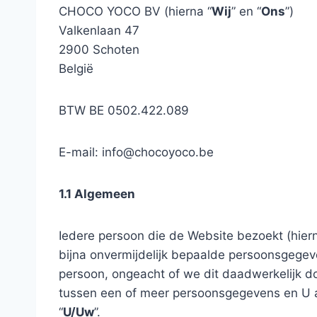
CHOCO YOCO BV (hierna “
Wij
” en “
Ons
”)
Valkenlaan 47
2900 Schoten
België
BTW BE 0502.422.089
E-mail:
info@chocoyoco.be
1.1 Algemeen
Iedere persoon die de Website bezoekt (hier
bijna onvermijdelijk bepaalde persoonsgegeve
persoon, ongeacht of we dit daadwerkelijk doe
tussen een of meer persoonsgegevens en U al
“
U/Uw
”.