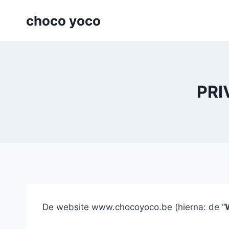
Skip
choco yoco
to
content
PRI
De website www.chocoyoco.be (hierna: de “